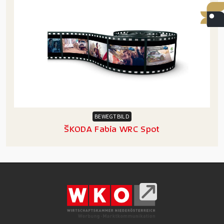
BEWEGTBILD
ŠKODA Fabia WRC Spot