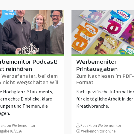
rbemonitor Podcast!
Werbemonitor
zt reinhören
Printausgaben
 Werbefenster, bei dem
Zum Nachlesen im PDF
 nicht wegschalten will
Format
e Hochglanz-Statements,
Fachspezifische Informatio
ern echte Einblicke, klare
für die tägliche Arbeit in der
ungen und Themen, die
Kreativbranche.
egen.
aktion Werbemonitor
Redaktion Werbemonitor
gabe 03/2026
Werbemonitor online