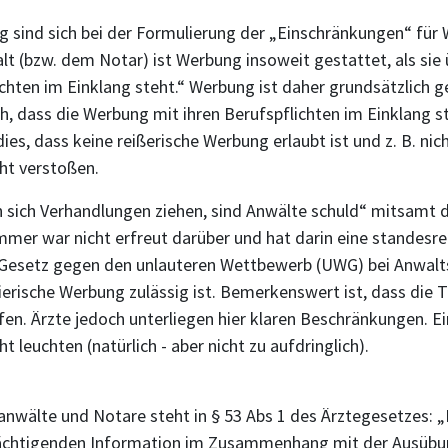
 sind sich bei der Formulierung der „Einschränkungen“ für W
t (bzw. dem Notar) ist Werbung insoweit gestattet, als sie 
ichten im Einklang steht.“ Werbung ist daher grundsätzlich 
och, dass die Werbung mit ihren Berufspflichten im Einklang s
ies, dass keine reißerische Werbung erlaubt ist und z. B. n
ht verstoßen.
n sich Verhandlungen ziehen, sind Anwälte schuld“ mitsamt
er war nicht erfreut darüber und hat darin eine standesrec
s Gesetz gegen den unlauteren Wettbewerb (UWG) bei Anwal
erische Werbung zulässig ist. Bemerkenswert ist, dass die 
. Ärzte jedoch unterliegen hier klaren Beschränkungen. Ein 
 leuchten (natürlich - aber nicht zu aufdringlich).
wälte und Notare steht in § 53 Abs 1 des Ärztegesetzes: „De
chtigenden Information im Zusammenhang mit der Ausübung 