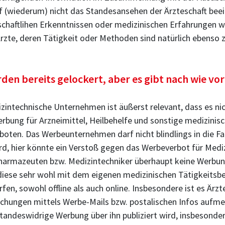
 (wiederum) nicht das Standesansehen der Ärzteschaft beeint
schaftlihen Erkenntnissen oder medizinischen Erfahrungen w
te, deren Tätigkeit oder Methoden sind natürlich ebenso zu
rden bereits gelockert, aber es gibt nach wie v
zintechnische Unternehmen ist äußerst relevant, dass es ni
rbung für Arzneimittel, Heilbehelfe und sonstige medizinisch
eboten. Das Werbeunternehmen darf nicht blindlings in die F
, hier könnte ein Verstoß gegen das Werbeverbot für Medizi
 Pharmazeuten bzw. Medizintechniker überhaupt keine Werbu
diese sehr wohl mit dem eigenen medizinischen Tätigkeitsb
n, sowohl offline als auch online. Insbesondere ist es Ärzte
chungen mittels Werbe-Mails bzw. postalischen Infos aufme
andeswidrige Werbung über ihn publiziert wird, insbesondere