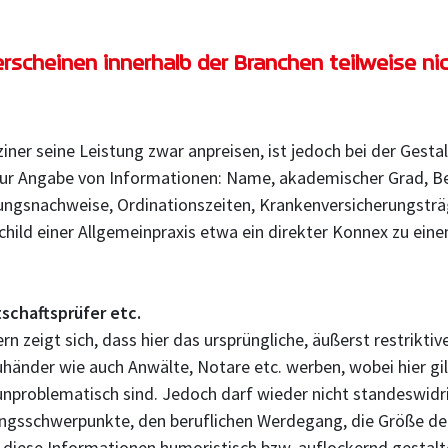
rscheinen innerhalb der Branchen teilweise ni
iner seine Leistung zwar anpreisen, ist jedoch bei der Gesta
 zur Angabe von Informationen: Name, akademischer Grad, B
dungsnachweise, Ordinationszeiten, Krankenversicherungsträ
child einer Allgemeinpraxis etwa ein direkter Konnex zu e
schaftsprüfer etc.
n zeigt sich, dass hier das ursprüngliche, äußerst restrikt
händer wie auch Anwälte, Notare etc. werben, wobei hier gilt
 unproblematisch sind. Jedoch darf wieder nicht standeswi
ngsschwerpunkte, den beruflichen Werdegang, die Größe der K
iese Informationen humoristisch bzw. auflockernd gestalte