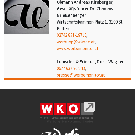
Obmann Andreas Kirnberger,
Geschäftsführer Dr. Clemens
Grießenberger
Wirtschaftskammer-Platz 1, 3100 St.
Pölten
02742 851-19712
,
werbung@wknoe.at
,
www.werbemonitor.at
Lumsden & Friends, Doris Wagner,
0677 637 90 848
,
presse@werbemonitor.at