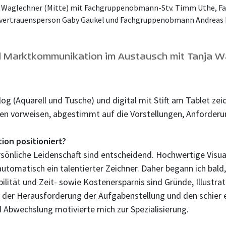
ja Waglechner (Mitte) mit Fachgruppenobmann-Stv. Timm Uthe, F
vertrauensperson Gaby Gaukel und Fachgruppenobmann Andreas Kir
Marktkommunikation im Austausch mit Tanja Wa
alog (Aquarell und Tusche) und digital mit Stift am Tablet ze
iken vorweisen, abgestimmt auf die Vorstellungen, Anforde
ion positioniert?
nliche Leidenschaft sind entscheidend. Hochwertige Visuali
automatisch ein talentierter Zeichner. Daher begann ich bal
ilität und Zeit- sowie Kostenersparnis sind Gründe, Illustr
in der Herausforderung der Aufgabenstellung und den schier e
nd Abwechslung motivierte mich zur Spezialisierung.